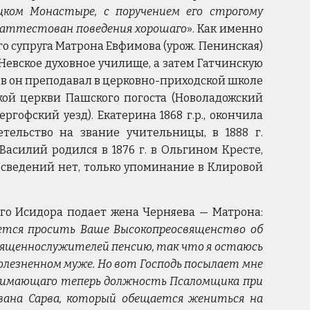
цком Монастыре, с поручением его строгому
д аттестован поведения хорошаго
». Как именно
о супруга Матрона Евфимова (урож. Пенинская)
о-Невское духовное училище, а затем Гатчинскую
дов он преподавал в церковно-приходской школе
кой церкви Пашского погоста (Новоладожский
тергофский уезд). Екатерина 1868 г.р., окончила
тельство на звание учительницы, в 1888 г.
асилий родился в 1876 г. в Ольгином Кресте,
 сведений нет, только упоминание в Клировой
о Исидора подает жена Черняева — Матрона:
ается просить Ваше Высокопреосвященство об
священнослужителей пенсию, так что я остаюсь
 болезненном муже. Но вот Господь посылает мне
анимающаго теперь должность Псаломщика при
 Ивана Сарва, который обещается жениться на