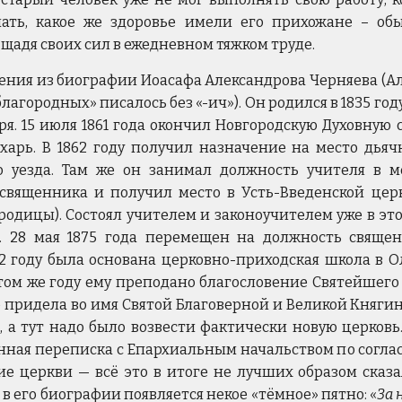
ать, какое же здоровье имели его прихожане – об
щадя своих сил в ежедневном тяжком труде.
ения из биографии Иоасафа Александрова Черняева (Ал
лагородных» писалось без «-ич»). Он родился в 1835 го
ря. 15 июля 1861 года окончил Новгородскую Духовную
харь. В 1862 году получил назначение на место дьяч
о уезда. Там же он занимал должность учителя в м
священника и получил место в Усть-Введенской церк
родицы). Состоял учителем и законоучителем уже в эт
. 28 мая 1875 года перемещен на должность свяще
2 году была основана церковно-приходская школа в О
том же году ему преподано благословение Святейшего 
о придела во имя Святой Благоверной и Великой Княгин
, а тут надо было возвести фактически новую церков
янная переписка с Епархиальным начальством по согла
ие церкви — всё это в итоге не лучших образом сказа
 в его биографии появляется некое «тёмное» пятно: «
За 