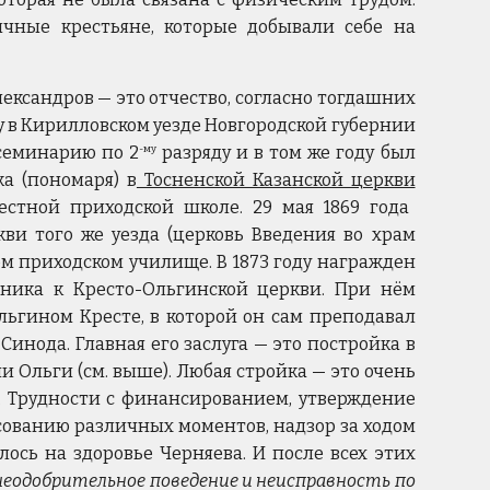
ычные крестьяне, которые добывали себе на
ександров — это отчество, согласно тогдашних
ду в Кирилловском уезде Новгородской губернии
 семинарию по 2
разряду и в том же году был
-му
ка (пономаря) в
Тосненской Казанской церкви
естной приходской школе. 29 мая 1869 года
ви того же уезда (церковь Введения во храм
ом приходском училище. В 1873 году награжден
нника к Кресто-Ольгинской церкви. При нём
льгином Кресте, в которой он сам преподавал
Синода. Главная его заслуга — это постройка в
и Ольги (см. выше). Любая стройка — это очень
ь. Трудности с финансированием, утверждение
сованию различных моментов, надзор за ходом
лось на здоровье Черняева. И после всех этих
неодобрительное поведение и неисправность по