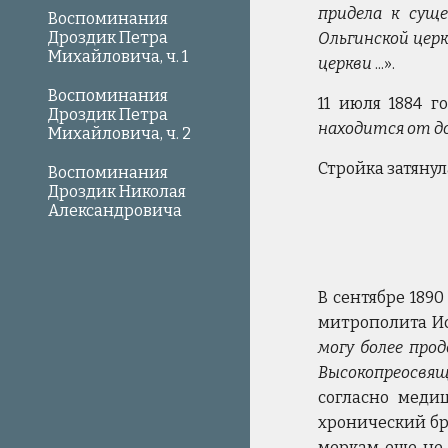
придела к суще
Воспоминания
Дроздик Петра
Ольгинской церк
Михайловича, ч. 1
церкви
...».
Воспоминания
11 июля 1884 г
Дроздик Петра
находится от до
Михайловича, ч. 2
Стройка затянул
Воспоминания
Дроздик Николая
Александровича
В сентябре 189
митрополита Ис
могу более про
Высокопреосвя
согласно меди
хронический бр
меркам еще не 