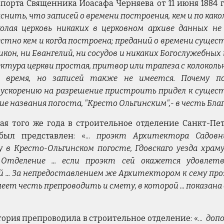
порта Священника Иоасафа Черняева от 11 июня 1884 г
снить, что записей о времени построения, кем и по как
олая церковь никаких в церковном архиве данных не
тно кем и когда построена; преданий о времени сущест
икон, ни Евангелий, ни сосудов и никаких Богослужебных
ктура церкви простая, притвор или трапеза с колоколь
е время, но записей также не имеется. Почему п
ускорению на разрешение пристроить придел к сущес
ние названия погоста, "Кресто Ольгинским",- в честь Бл
мая того же года в строительное отделение Санкт-Пе
был представлен: «...
проэкт Архитектора Садовн
в Кресто-Ольгинском погосте, Гдовскаго уезда храму
Отделение ... если проэкт сей окажется удовле
 ... За непредоставлением же Архитектором к сему пр
ет честь препроводить и смету, в которой ... показа
ория препроводила в строительное отделение: «...
допо