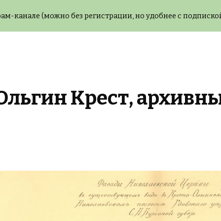
ам-канале (можно без регистрации, но удобнее с подпиской
ip to main content
Skip to navigat
Ольгин Крест, архивн