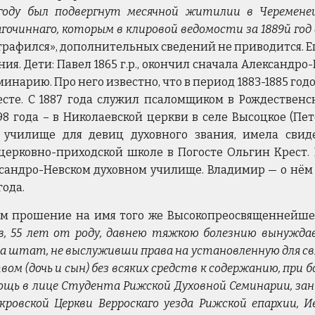
 году был подвергнут месячной житилии в Черемене
гочиннаго, которым в клировой ведомости за 1889й го
рафился», дополнительных сведений не приводится. Ег
ния. Дети: Павел 1865 г.р., окончил сначала Александр
инарию. Про него известно, что в период 1883-1885 го
сте. С 1887 года служил псаломщиком в Рождественс
.1898 года – в Николаевской церкви в селе Высоцкое (Пе
е училище для девиц духовного звания, имела свиде
церковно-приходской школе в Погосте Ольгин Крест. В
ксандро-Невском духовном училище. Владимир — о нём
года.
ем прошение на имя того же Высокопреосвященнейшег
в, 55 лет от роду, давнею тяжкою болезнию вынужд
 за штат, не выслуживши права на установленную для 
вом (дочь и сын) без всяких средств к содержанию, при
ощь в лице Студента Рижской Духовной Семинарии, з
кровской Церкви Верроскаго уезда Рижской епархии,