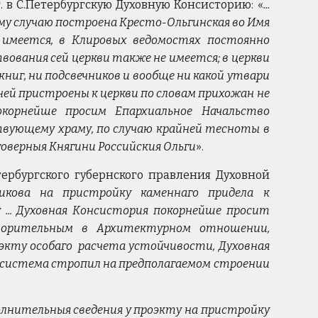
. в С.Петербургскую Духовную Консисторию: «
...
ому случаю построена Кресто-Ольгинская во Имя
 имеется, в Клировых ведомостях постоянно
вования сей церкви также не имеется; в церкви
 книг, ни подсвечников и вообще ни какой утвари
ней пристроены к церкви по словам прихожан не
окорнейше просим Епархиальное Начальство
твующему храму, по случаю крайней тесноты в
аговерныя Княгини Российския Ольги
».
тербургского губернского правления Духовной
икова на пристройку каменнаго придела к
 ... Духовная Консистория покорнейше просит
творительным в Архитектурном отношении,
оэкту особаго расчета устойчивости, Духовная
на система стропил на предполагаемом строении
лнительныя сведения у проэкту на пристройку