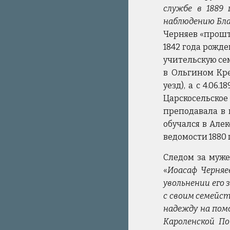
службе в 1889
наблюдению Бла
Черняев «прошт
1842 года рожде
учительскую сем
в Ольгином Кре
уезд), а с 4.06
Царскосельско
преподавала в 
обучался в Але
ведомости 1880 
Следом за муж
«
Иоасаф Черняе
увольнении его
с своим семейст
надежду на пом
Кароленской По