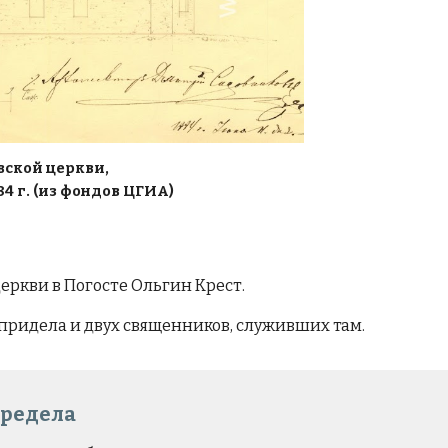
ской церкви,
4 г.
(из фондов ЦГИА)
еркви в Погосте Ольгин Крест.
 пр
и
дела и двух священников, служивших там.
предела