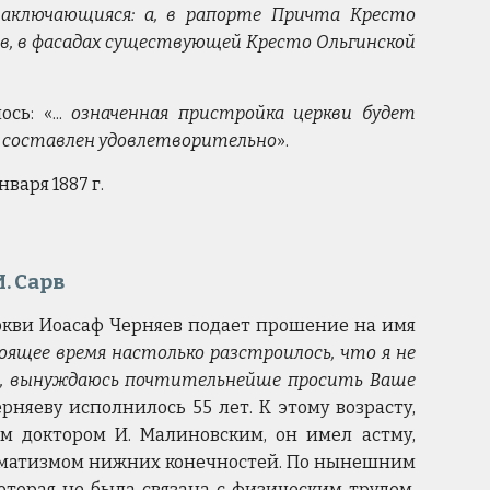
 заключающияся: а, в рапорте Причта Кресто
 и в, в фасадах существующей Кресто Ольгинской
сь: «...
означенная пристройка церкви будет
кт составлен удовлетворительно
».
января 1887 г.
. Сарв
еркви Иоасаф Черняев подает прошение на имя
стоящее время настолько разстроилось, что я не
бью, вынуждаюсь почтительнейше просить Ваше
ерняеву исполнилось 55 лет. К этому возрасту,
м доктором И. Малиновским, он имел астму,
евматизмом нижних конечностей. По нынешним
оторая не была связана с физическим трудом.