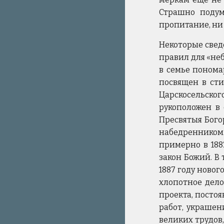
Страшно подум
пропитание, ни 
Некоторые свед
правил для «неб
в семье понома
посвящен в сти
Царскосельског
рукоположен в 
Пресвятыя Бого
набедренником
примерно в 188
закон Божий. В 
1887 году новог
хлопотное дело
проекта, посто
работ, украшен
великих трудов,