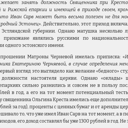
 желает занять должность Священника при Кресто-
й и Рижской епархии и имеющей в приходе своем, кро
что Иван Сарв может быть весьма полезен не для мое
риродный Эстонец
». Действительно, этот приход включа
Эстляндской губернии. Однако матушка несколько л
е прихожане являлись русскими по национальнос
ни одного эстонского имени.
а прошении Матроны Черневой имелась приписка: «
И
ника Екатериною Черняевой, в случае определения мен
 первый взгляд это выглядело как желание «бедного» с
 должности настоятеля церкви. Однако «оклады» 
епархиях сильно разнились и совсем не в пользу пос
блей в год, а его на тот момент потенциальный тесть
 у священника Ольгина Креста имелись еще дополнител
блей за год), проценты с ценных бумаг и от аренды цер
шивало то, что уже имел Иван Сарв на тот момент, а в 
ходов, его доход составлял бы уже 1300 рублей в год. Не 