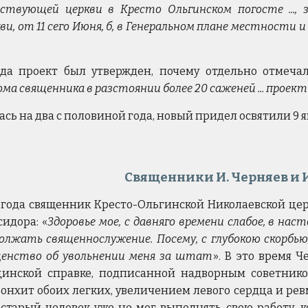
ствующей церкви в Кресто Ольгинском погосте ...,
ви, от 11 сего Июня, б, в Генеральном плане местности
ода проект был утвержден, почему отдельно отмечало
ма священника в разстоянии более 20 саженей ... прое
ась на два с половиной года, новый придел освятили
9 
Священники И. Черняев и И
0 года священник Кресто-Ольгинской Николаевской ц
идора: «
Здоровье мое, с давняго времени слабое, в на
должать священнослужение. Посему, с глубокою скор
щенство об увольнении меня за штат
». В это время Ч
цинской справке, подписанной надворным советнико
онхит обоих легких, увеличением левого сердца и р
старый человек уже не мог выполнять свою работу, к