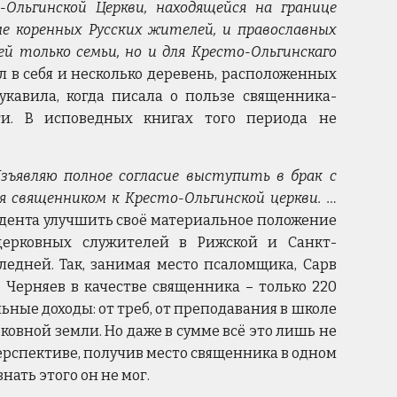
Ольгинской Церкви, находящейся на границе
ме коренных Русских жителей, и православных
й только семьи, но и для Кресто-Ольгинскаго
л в себя и несколько деревень, расположенных
укавила, когда писала о пользе священника-
ти. В исповедных книгах того периода не
зъявляю полное согласие выступить в брак с
я священником к Кресто-Ольгинской церкви. …
тудента улучшить своё материальное положение
церковных служителей в Рижской и Санкт-
ледней. Так, занимая место псаломщика, Сарв
 Черняев в качестве священника – только 220
ьные доходы: от треб, от преподавания в школе
ковной земли. Но даже в сумме всё это лишь не
перспективе, получив место священника в одном
знать этого он не мог.