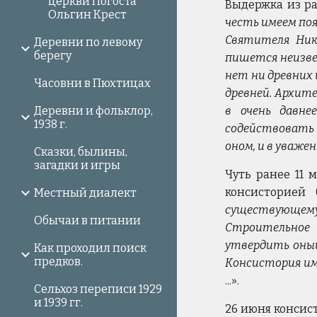
церкви Погоста
Выдержка из ра
Ольгин Крест
честь имеем поя
Святителя Ник
Деревни по левому
берегу
пишется неизвес
нет ни древних 
Часовни в Пюхтицах
древней. Архите
Деревни и фольклор,
в очень давне
1938 г.
содействовать 
оном, и в уваже
Сказки, былины,
загадки и игры
Чуть ранее 11 
консисторией 
Местный диалект
существующему 
Обычаи в питании
Строительное 
утвердить оный
Как проходил поиск
предков.
Консистория име
...».
Сельхоз переписи 1929
и 1939 гг.
26 июня консист