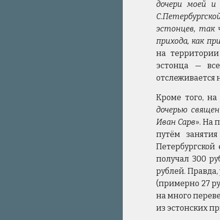
дочери моей и
С.Петербургско
эстонцев, так 
прихода, как п
на территории 
эстонца — вс
отслеживается 
Кроме того, н
дочерью священ
Иван Сарв
». На
путём занятия
Петербургской 
получал 300 ру
рублей. Правда,
(примерно 27 ру
на много переве
из эстонских при