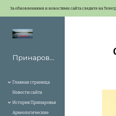
За обновлениями и новостями сайта следите на Телегр
Sk
Принаровье
Главная страница
Новости сайта
История Принаровья
Археологические