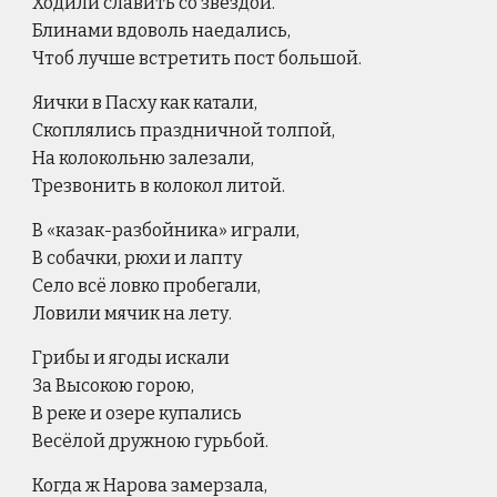
Ходили славить со звездой.
Блинами вдоволь наедались,
Чтоб лучше встретить пост большой.
Яички в Пасху как катали,
Скоплялись праздничной толпой,
На колокольню залезали,
Трезвонить в колокол литой.
В «казак-разбойника» играли,
В собачки, рюхи и лапту
Село всё ловко пробегали,
Ловили мячик на лету.
Грибы и ягоды искали
За Высокою горою,
В реке и озере купались
Весёлой дружною гурьбой.
Когда ж Нарова замерзала,