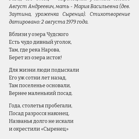
Август Андреевич, мать - Мария Васильевна (дев.
Заутина, уроженка Сыренца). Стихотворение
датировано: 2 августа 1979 года.
Вблизи у озера Чудского
Есть чудо дивный уголок,
Там, где река Нарова,
Берет из озера исток!
Для жизни люди подыскали
Его уж сотни лет назад,
Там поселенье основали,
Вернее маленький посад.
Года, столетья пробегали,
Посад разросся наконец.
Названья долго не искали
и окрестили «Сыренец»