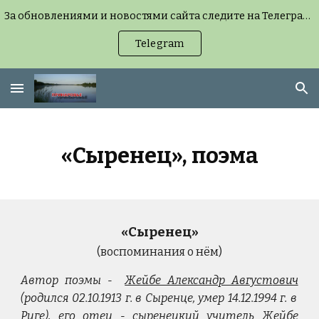
За обновлениями и новостями сайта следите на Телеграм-канале (можно без регистрации, но удобнее с подпиской) или на странице «Новости сайта».
Skip to main content
Skip to navigation
Telegram
«Сыренец», поэма
«Сыренец»
(воспоминания о нём)
Автор поэмы -
Жейбе Александр Август
ович
(родился 02.10.1913 г. в Сыренце, умер 14.12.1994 г. в
Риге), его отец - сыренецкий учитель Жейбе