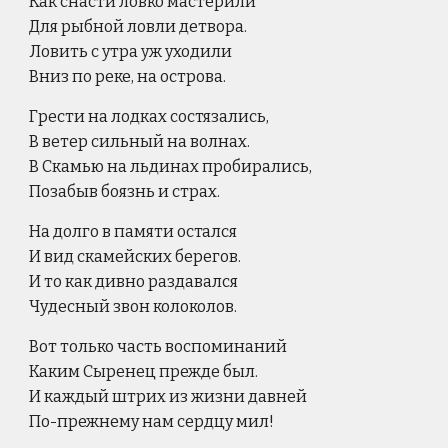
Как снасти ловко мастерили
Для рыбной ловли детвора.
Ловить с утра уж уходили
Вниз по реке, на острова.
Грести на лодках состязались,
В ветер сильный на волнах.
В Скамью на льдинах пробирались,
Позабыв боязнь и страх.
На долго в памяти остался
И вид скамейских берегов.
И то как дивно раздавался
Чудесный звон колоколов.
Вот только часть воспоминаний
Каким Сыренец прежде был.
И каждый штрих из жизни давней
По-прежнему нам сердцу мил!