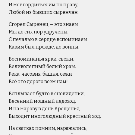
И мог гордиться им по праву,
Любой из бывших сыренчан.
Сгорел Сыренец — это знаем
Мы до сих пор удручены,
С печалью в сердце вспоминаем
Каким был прежде, до войны.
Воспоминанья ярки, свежи.
Великолепный белый храм.
Река, часовня, башня, сежи
Всё это дорого всем нам!
Всплывает будто в сновиденьи,
Весенний мощный ледоход.
И на Нарову в день Крещенья,
Выходит многолюдный крестный ход.
На святках помним, наряжались,