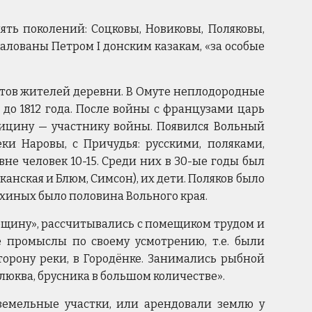
ть поколений: Соцковы, Новиковы, Поляковы,
лованы Петром I донским казакам, «за особые
уктов жителей деревни. В Омуте неплодородные
до 1812 года. После войны с французами царь
ницину — участнику войны. Появился Вольный
еки Наровы, с Причудья: русскими, поляками,
вне человек 10-15. Среди них в 30-ые годы был
анская и Блюм, Симсон), их дети. Поляков было
ёхиных было половина Вольного края.
арщину», рассчитывались с помещиком трудом и
 промыслы по своему усмотрению, т.е. были
торону реки, в Городёнке. Занимались рыбной
клюква, брусника в большом количестве».
земельные участки, или арендовали землю у