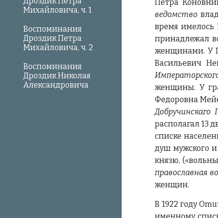
Дроздик Петра
Петра Коновниц
Михайловича, ч. 1
ведомство
влад
время имелось 
Воспоминания
Дроздик Петра
принадлежал все
Михайловича, ч. 2
женщинами. У П
Васильевич Не
Воспоминания
Императорского
Дроздик Николая
Александровича
женщины. У гр
Федоровна Мейер 
Добручинскаго 
располагал 13 д
списке населен
душ мужского и
князю, («вольны
православная в
женщин.
В 1922 году Omu
именному списк