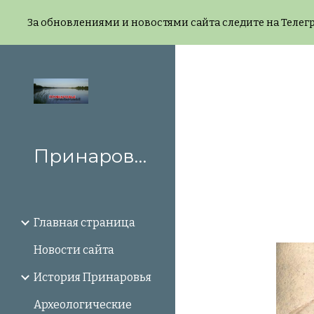
За обновлениями и новостями сайта следите на Телегр
Sk
Принаровье
Главная страница
Новости сайта
История Принаровья
Археологические