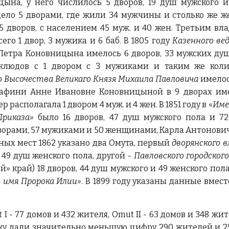
ына, у него числилось 5 дворов, 19 душ мужского и
ело 5 дворами, где жили 34 мужчины и столько же 
5 дворов, с населением 45 муж. и 40 жен. Третьим вл
го 1 двор, 3 мужика и 6 баб. В 1805 году
Казенного в
етра Коновницына имелось 6 дворов, 33 мужских душ
клюдов с 1 двором с 3 мужиками и таким же коли
 Высочества Великаго Князя Михаила Павловича
имелос
афини Анне Ивановне Коновницыной в 9 дворах име
располагала 1 двором 4 муж. и 4 жен. В 1851 году в «
Име
Приказа»
было 16 дворов, 47 душ мужского пола и 72
ворами, 57 мужиками и 50 женщинами, Карла Антоновича М
ных мест 1862 указано два Омута, первый
дворянского в
 49 душ женского пола, другой -
Павловского городског
й» край) 18 дворов, 44 душ мужского и 49 женского пола.
о имя Пророка Илии»
. В 1899 году указаны данные вмест
t I - 77 домов и 432 жителя, Omut II - 63 домов и 348 
у дали значительно меньшую цифру 290 жителей и 25