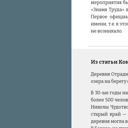
мероприятия бы
«Знамя Труда» 
Первое официа
имени, т.е. к э
не возникало.
Из статьи К
Деревня Отрадно
озера на берегу
В 30-ые годы на
более 500 чело
Николы Чудотво
старый край — 
деревня могла в