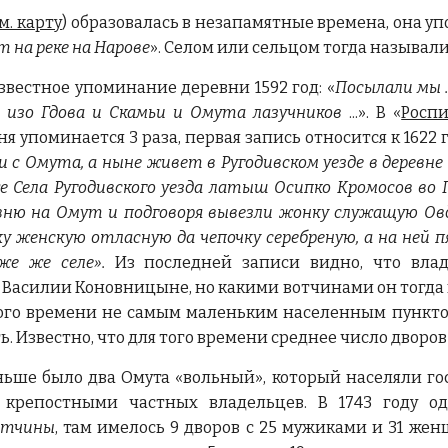
м. карту
) образовалась в незапамятные времена, она у
т на реке на Нарове
»
. Селом или сельцом тогда называ
звестное упоминание деревни 1592 год: «
Посылали мы .
 изо Гдова и Скамьи и Омута лазучников
...».
В «
Росп
я упоминается 3 раза, первая запись относится к 1622 
и с Омута, а ныне живет в Ругодивском уезде в деревне 
 Села Ругодивского уезда латыш Осипко Кромосов во Г
евню на Омут и подговоря вывезли жонку служащую О
у женскую отласную да чепочку серебреную, а на ней 
же же селе».
Из последней записи видно, что влад
Василии Коновницыне, но какими вотчинами он тогда вла
ого времени не самым маленьким населенным пунктом,
ь.
Известно, что для того времени среднее число дворов
ьше было два Омута «вольный», который населяли го
 крепостными частных владельцев. В 1743 году 
отчины
, там имелось 9 дворов с 25 мужиками и 31 же