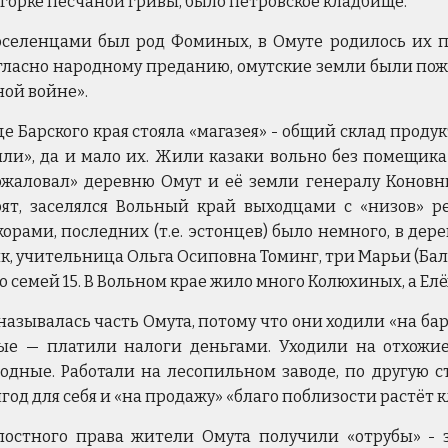
игорке песчаной гривы, было петровское кладбище.
еленцами был род Фоминых, в Омуте родилось их пя
ласно народному преданию, омутские земли были пожа
ной войне».
е Барского края стояла «магазея» - общий склад прод
ли», да и мало их. Жили казаки вольно без помещика 
ожаловал» деревню Омут и её земли генералу Конов
рят, заселялся Вольный край выходцами с «низов» р
рами, последних (т.е. эстонцев) было немного, в дере
, учительница Ольга Осиповна Томинг, три Марьи (Балк
 семей 15. В Вольном крае жило много Колюхиных, а Ел
называлась часть Омута, потому что они ходили «на б
ные — платили налоги деньгами. Уходили на отхожие
одные. Работали на лесопильном заводе, по другую с
ягод для себя и «на продажу» «благо поблизости растёт 
постного права жители Омута получили «отрубы» - 