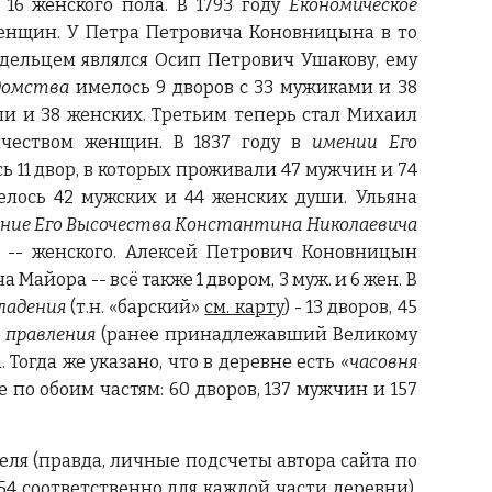
 16 женского пола. В 1793 году
Економическое
женщин. У Петра Петровича Коновницына в то
адельцем являлся Осип Петрович Ушакову, ему
едомства
имелось 9 дворов с 33 мужиками и 38
и и 38 женских. Третьим теперь стал Михаил
чеством женщин. В 1837 году в
имении Его
ь 11 двор, в которых проживали 47 мужчин и 74
лось 42 мужских и 44 женских души. Ульяна
ние Его Высочества Константина Николаевича
 -- женского. Алексей Петрович Коновницын
айора -- всё также 1 двором, 3 муж. и 6 жен. В
ладения
(т.н. «барский»
см. карту
) - 13 дворов, 45
о правления
(ранее принадлежавший Великому
 Тогда же указано, что в деревне есть «
часовня
е по обоим частям: 60 дворов, 137 мужчин и 157
жителя (правда, личные подсчеты автора сайта по
4 соответственно для каждой части деревни).