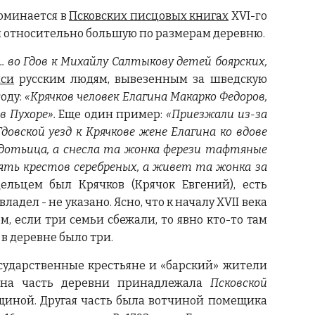
поминается в
Псковских писцовых книгах
XVI-го
ли относительно большую по размерам деревню.
.. во Гдов к Михайлу Салтыкову детей боярских,
иси
русским людям, вывезенным за шведскую
году:
«Крячков человек Елагина Макарко Федоров,
в Пухоре».
Еще один пример:
«Приезжали из-за
довской уезд к Крячкове жене Елагина ко вдове
вдотьица, а снесла та жонка ферези тафтяные
пять крестов серебреных, а живет та жонка за
ельцем был Крячков (Крячок Евгений), есть
дел - не указано. Ясно, что к началу XVII века
 если три семьи сбежали, то явно кто-то там
 в деревне было три.
сударственные крестьяне и «барский» жители
одна часть деревни принадлежала
Псковской
нщиной. Другая часть была вотчиной помещика