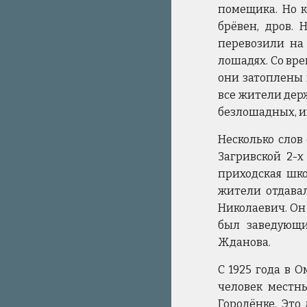
помещика. Но к
брёвен, дров. 
перевозили на
лошадях. Со вр
они затоплены 
все жители держ
безлошадных, их
Несколько слов
Загривской 2-х
приходская шко
жители отдава
Николаевич. Он 
был заведующи
Жданова.
С 1925 года в 
человек местны
Городёнке. Это