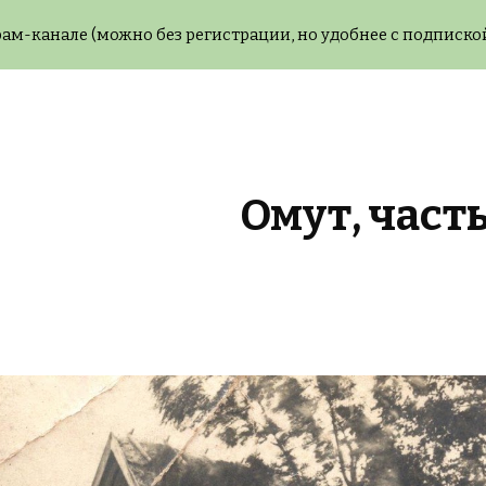
ам-канале (можно без регистрации, но удобнее с подпиской
ip to main content
Skip to navigat
Омут, часть