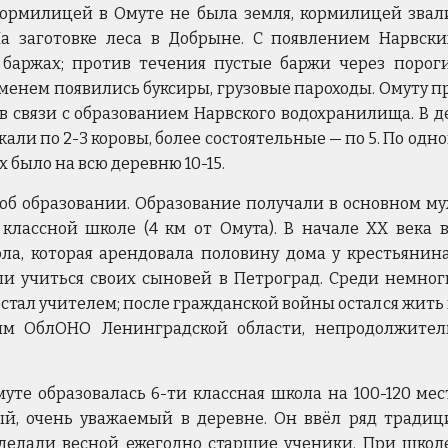
ормилицей в Омуте не была земля, кормилицей звали
На заготовке леса в Добрыне. С появлением Нарвск
 баржах; против течения пустые баржи через порог
еменем появились буксиры, грузовые пароходы. Омуту 
в связи с образованием Нарвского водохранилища. В д
али по 2-3 коровы, более состоятельные — по 5. По од
 было на всю деревню 10-15.
 об образовании. Образование получали в основном му
 классной школе (4 км от Омута). В начале XX века 
ла, которая арендовала половину дома у крестьяни
ли учиться своих сыновей в Петроград. Среди немно
стал учителем; после гражданской войны остался жить
м ОблОНО Ленинградской области, непродолжитель
Омуте образовалась 6-ти классная школа на 100-120 ме
й, очень уважаемый в деревне. Он ввёл ряд традици
 делали весной ежегодно старшие ученики. При школ