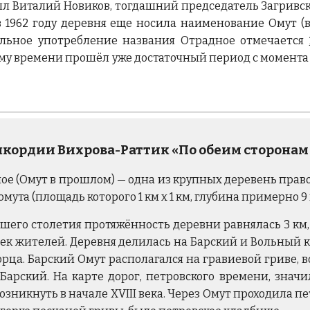
л Виталий Новиков, тогдашний председатель Загривско
в 1962 году деревня еще носила наименование Омут (
льное употребление названия Отрадное отмечается
тому времени прошёл уже достаточный период с момента 
онкордии Вихрова-Раттик «По обеим сторонам
е (Омут в прошлом) — одна из крупных деревень правоб
 омута (площадь которого 1 км х 1 км, глубина примерно 
шего столетия протяжённость деревни равнялась 3 км, 
век жителей. Деревня делилась на Барский и Вольный 
рца. Барский Омут располагался на гравиевой гриве, в
Барский. На карте дорог, петровского времени, значи
озникнуть в начале XVIII века. Через Омут проходила пе