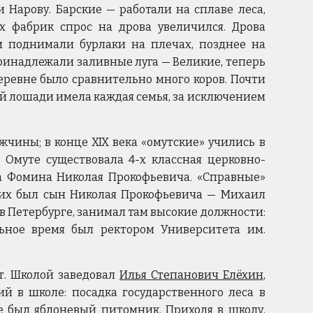
 Нарову. Барские — работали на сплаве леcа,
их фабрик спрос на дрова увеличился. Дрова
и поднимали бурлаки на плечах, позднее на
принадлежали заливные луга — Великие, теперь
еревне было сравнительно много коров. Почти
ной лошади имела каждая семья, за исключением
жчины; в конце XIX века «омутские» учились в
в Омуте существовала 4-х классная церковно-
на Фомина Николая Прокофьевича. «Справные»
гих был сын Николая Прокофьевича — Михаил
 в Петербурге, занимал там высокие должности:
ное время был ректором Университета им.
ст. Школой заведовал
Илья Степанович Елёхин
,
й в школе: посадка государственного леса в
е был яблоневый питомник. Приходя в школу,