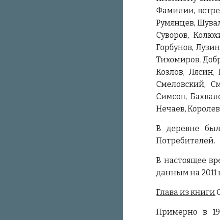
Фамилии, встре
Румянцев, Шувал
Суворов, Колюх
Горбунов, Лузин
Тихомиров, Добр
Козлов, Лясин,
Смеловский, См
Симсон, Бахвало
Нечаев, Королев
В деревне бы
Потребителей.
В настоящее вр
данным на 2011 г
Глава из книги
С
Примерно в 19