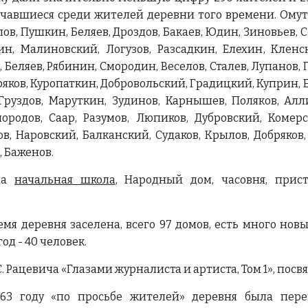
чавшиеся среди жителей деревни того времени. Омут I
ов, Пушкин, Беляев, Дроздов, Бакаев, Юдин, Зиновьев, С
ин, Малиновский, Логузов, Разсадкин, Елехин, Кленск
, Беляев, Рябинин, Смородин, Веселов, Сталев, Лупанов,
яков, Куропаткин, Добровольский, Градицкий, Куприн, Еле
 Груздов, Маруткин, Зудинов, Карнышев, Поляков, Алли
ородов, Саар, Разумов, Люпиков, Дубровский, Комерс
в, Наровский, Балканский, Судаков, Крылов, Добряков,
, Баженов.
ла
начальная школа
, Народный дом, часовня, прис
емя деревня заселена, всего 97 домов, есть много но
од - 40 человек.
. Рацевича «Глазами журналиста и артиста, Том 1», пос
63 году «по просьбе жителей» деревня была пере