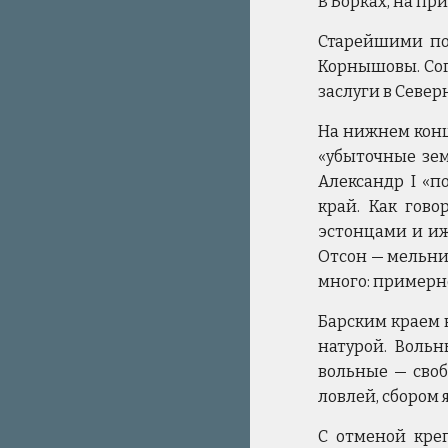
В Борках, на пр
Старейшими пос
Корнышовы. Сог
заслуги в Север
На нижнем конц
«убыточные зем
Александр I «п
край. Как гово
эстонцами и ижо
Отсон — мельник
много: примерно
Барским краем 
натурой. Воль
вольные — своб
ловлей, сбором 
С отменой кре