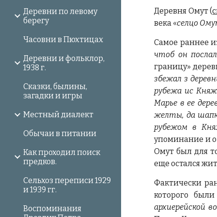
Деревня Омут (
с
Деревни по левому
берегу
века «
селцо Ому
Часовни в Пюхтицах
Самое раннее и
чтоб он послал
Деревни и фольклор,
границу» деревн
1938 г.
збежал з деревн
Сказки, былины,
рубежа ис Княже
загадки и игры
Марье в ее дер
Местный диалект
желты, да шапк
рубежом в Кня
Обычаи в питании
упоминание и о 
Омут был для т
Как проходил поиск
предков.
еще остался жит
Сельхоз переписи 1929
Фактически ран
и 1939 гг.
которого были
архиерейской в
Воспоминания