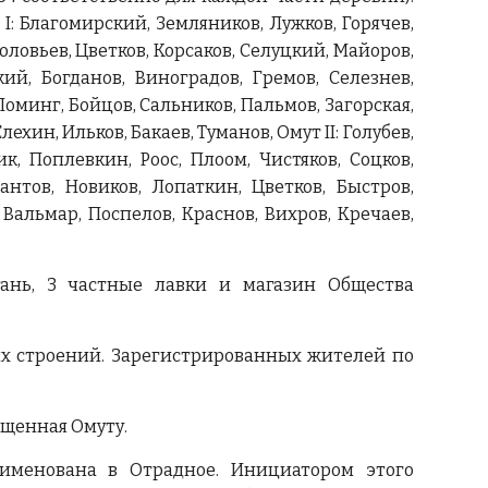
: Благомирский, Земляников, Лужков, Горячев,
оловьев, Цветков, Корсаков, Селуцкий, Майоров,
ий, Богданов, Виноградов, Гремов, Селезнев,
 Поминг, Бойцов, Сальников, Пальмов, Загорская,
хин, Ильков, Бакаев, Туманов, Омут II: Голубев,
к, Поплевкин, Роос, Плоом, Чистяков, Соцков,
антов, Новиков, Лопаткин, Цветков, Быстров,
 Вальмар, Поспелов, Краснов, Вихров, Кречаев,
тань, 3 частные лавки и магазин Общества
вых строений. Зарегистрированных жителей по
вященная Омуту.
именована в Отрадное. Инициатором этого