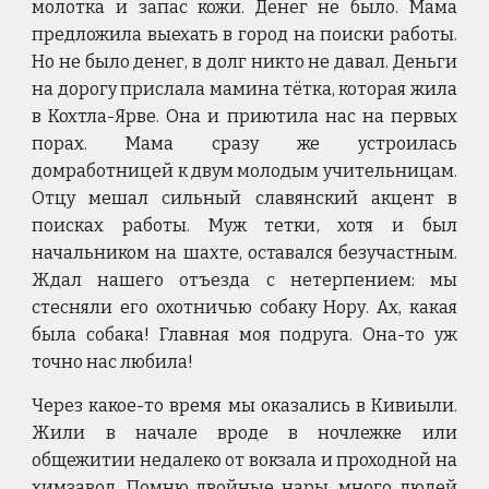
молотка и запас кожи. Денег не было. Мама
предложила выехать в город на поиски работы.
Но не было денег, в долг никто не давал. Деньги
на дорогу прислала мамина тётка, которая жила
в Кохтла-Ярве. Она и приютила нас на первых
порах. Мама сразу же устроилась
домработницей к двум молодым учительницам.
Отцу мешал сильный славянский акцент в
поисках работы. Муж тетки, хотя и был
начальником на шахте, оставался безучастным.
Ждал нашего отъезда с нетерпением: мы
стесняли его охотничью собаку Нору. Ах, какая
была собака! Главная моя подруга. Она-то уж
точно нас любила!
Через какое-то время мы оказались в Кивиыли.
Жили в начале вроде в ночлежке или
общежитии недалеко от вокзала и проходной на
химзавод. Помню двойные нары, много людей