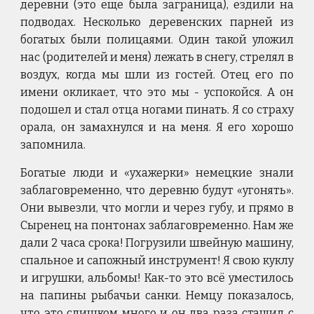
деревни (это еще была заграница), ездили на
подводах. Несколько деревенских парней из
богатых были полицаями. Один такой уложил
нас (родителей и меня) лежать в снегу, стрелял в
воздух, когда мы шли из гостей. Отец его по
имени окликает, что это мы - успокойся. А он
подошел и стал отца ногами пинать. Я со страху
орала, он замахнулся и на меня. Я его хорошо
запомнила.
Богатые люди и «ухажерки» немецкие знали
заблаговременно, что деревню будут «угонять».
Они вывезли, что могли и через губу, и прямо в
Сыренец на понтонах заблаговременно. Нам же
дали 2 часа срока! Погрузили швейную машину,
спальное и сапожный инструмент! Я свою куклу
и игрушки, альбомы! Как-то это всё уместилось
на папины рыбачьи санки. Немцу показалось,
что это слишком много и он два раза стащил с