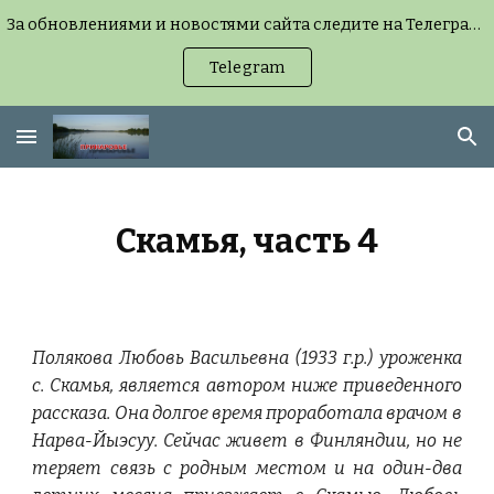
За обновлениями и новостями сайта следите на Телеграм-канале (можно без регистрации, но удобнее с подпиской) или на странице «Новости сайта».
Skip to main content
Skip to navigation
Telegram
Скамья, часть 4
Полякова Любовь Васильевна (1933 г.р.) уроженка
с. Скамья, является автором ниже приведенного
рассказа. Она долгое время проработала врачом в
Нарва-Йыэсуу. Сейчас живет в Финляндии, но не
теряет связь с родным местом и на один-два