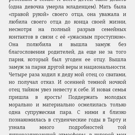
(одна девочка умерла младенцем). Мать была
«правой рукой» своего отца, она уважала и
любила своего отца до конца своей жизни,
несмотря на полный разрыв семейных
контактов в связи с её «ужасным проступком».
Она полюбила и вышла замуж без
благословения родителей, да еще не за того
парня, который был угоден ее отцу. Вышла
замуж за парня другой веры и национальности.
Четыре раза ходил к деду мой отец со сватами,
но получал отказ. И осенней темной ночкой
отец тайком увез невесту к себе. И новая семья
пришла в ярость! Поддержать молодых
морально и материально осмелилась только
одна супружеская пара. С ними я близко
познакомилась в студенческие годы в Тарту и
узнала много подробностей той
душераздирающей атмосферы, в которой мои