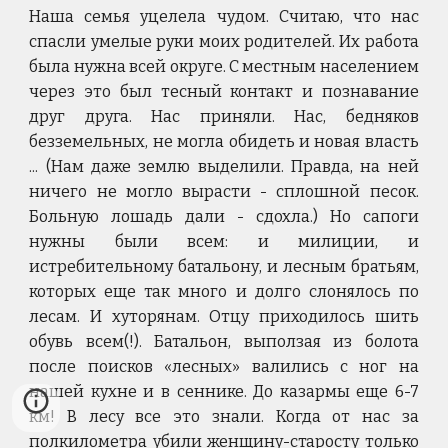
Наша семья уцелела чудом. Считаю, что нас
спасли умелые руки моих родителей. Их работа
была нужна всей округе. С местным населением
через это был тесный контакт и познавание
друг друга. Нас приняли. Нас, бедняков
безземельных, не могла обидеть и новая власть
... (Нам даже землю выделили. Правда, на ней
ничего не могло вырасти - сплошной песок.
Больную лошадь дали - сдохла.) Но сапоги
нужны были всем: и милиции, и
истребительному батальону, и лесным братьям,
которых еще так много и долго слонялось по
лесам. И хуторянам. Отцу приходилось шить
обувь всем(!). Батальон, выползая из болота
после поисков «лесных» валились с ног на
нашей кухне и в сеннике. До казармы еще 6-7
км! В лесу все это знали. Когда от нас за
полкилометра убили женщину-старосту только