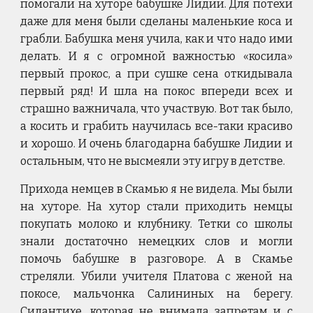
помогали на хуторе бабушке Лидии. Для потехи
даже для меня были сделаны маленькие коса и
грабли. Бабушка меня учила, как и что надо ими
делать. И я с огромной важностью «косила»
первый прокос, а при сушке сена откидывала
первый ряд! И шла на покос впереди всех и
страшно важничала, что участвую. Вот так было,
а косить и грабить научилась все-таки красиво
и хорошо. И очень благодарна бабушке Лидии и
остальным, что не высмеяли эту игру в детстве.
Прихода немцев в Скамью я не видела. Мы были
на хуторе. На хутор стали приходить немцы
покупать молоко и клубнику. Тетки со школы
знали достаточно немецких слов и могли
помочь бабушке в разговоре. А в Скамье
стреляли. Убили учителя Платова с женой на
покосе, мальчонка Салининых на берегу.
Силантихе, которая не внимала запретам и с