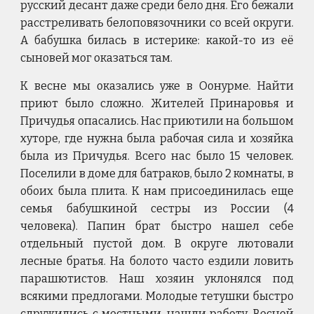
русский десант даже среди бело дня. Его бежали
расстреливать белоповязочники со всей округи.
А бабушка билась в истерике: какой-то из её
сыновей мог оказаться там.
К весне мы оказались уже в Оонурме. Найти
приют было сложно. Жителей Принаровья и
Причудья опасались. Нас приютили на большом
хуторе, где нужна была рабочая сила и хозяйка
была из Причудья. Всего нас было 15 человек.
Поселили в доме для батраков, было 2 комнаты, в
обоих была плита. К нам присоединилась еще
семья бабушкиной сестры из России (4
человека). Папин брат быстро нашел себе
отдельный пустой дом. В округе лютовали
лесные братья. На болото часто ездили ловить
парашютистов. Наш хозяин уклонялся под
всякими предлогами. Молодые тетушки быстро
сдружились с местными, нашли работу. Весной