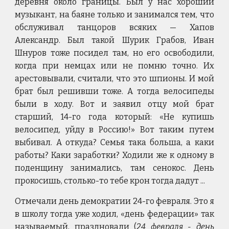
деревня около границы. Был у нас хороший
музыкант, на баяне только и занимался тем, что
обслуживал танцоров всяких — Хапов
Александр. Был такой Шурик Грабов, Иван
Шнуров тоже посидел там, но его освободили,
когда при немцах или не помню точно. Их
арестовывали, считали, что это шпионы. И мой
брат был решивши тоже. А тогда велосипеды
были в ходу. Вот и заявил отцу мой брат
старший, 14-го года который: «Не купишь
велосипед, уйду в Россию!» Вот таким путем
выбивал. А откуда? Семья така больша, а каки
работы? Каки заработки? Ходили же к одному в
поденщину занимались, там сенокос. День
прокосишь, столько-то тебе крон тогда дадут ...
Отмечали день демократии 24-го февраля. Это я
в школу тогда уже ходил, «день федерации» так
называемый, праздновали (
24 февраля - день