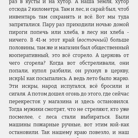
раз в кусты и на хутор. А наша земля, хутор
отсюда 2 километра. Там и лес, и сарай был, чтоб
инвентарь там сохранять и всё. Вот мы туда
запряталися. Пару раз приходили ночью домой
пироги попечь или хлеба, в лесу ни хлеба -
ничего. В 41-м этот край (
восточный
) больше
половины, там же и магазин был общественный
кооперативный, это всё сгорело. А церковь от
чего сгорела? Когда вот обстреливали, они
попали, купол разбили, он рухнул в церкву,
искрЫ как посыпались. А ведь лето было жарко.
Эти искры, народ испугался, всё бросили и
сигаля. А потом дошел огонь до этого, где сейчас
перекресток у магазина и здесь остановился.
Тогда мужики смотрят, что не стреляют, кто уже
посмелее, с леса стали выбираться. Были
машины пожарные ручные, вот этим кой-как
остановили. Так нашему краю повезло, и наш