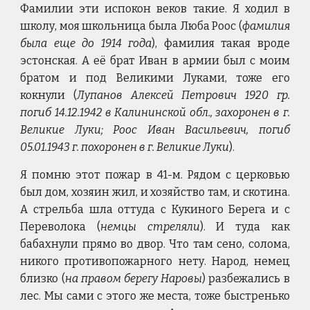
Фамилии эти испокон веков такие. Я ходил в
школу, моя школьница была Люба Роос (
фамилия
была еще до 1914 года
), фамилия такая вроде
эстонская. А её брат Иван в армии был с моим
братом и под Великими Луками, тоже его
кокнули (
Лупанов Алексей Петрович 1920 гр.
погиб 14.12.1942 в Калининской обл., захоронен в г.
Великие Луки; Роос Иван Васильевич, погиб
05.01.1943 г. похоронен в г. Великие Луки
).
Я помню этот пожар в 41-м. Рядом с церковью
был дом, хозяин жил, и хозяйство там, и скотина.
А стрельба шла оттуда с Кукиного Берега и с
Переволока (
немцы стреляли
). И туда как
бабахнули прямо во двор. Что там сено, солома,
никого противопожарного нету. Народ, немец
близко (
на правом берегу Наровы
) разбежались в
лес. Мы сами с этого же места, тоже быстренько