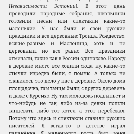
Независимости Эстонии
). В этот день
проводили народные собрания, школьники
готовили песни или спектакли какие-то
маленькие. У нас были и свои русские
праздники и все церковные: Троица, Рождество,
всякие-разные и Масленица, хоть и не
церковный, но всё равно. Все праздники
отмечали, такие как в России одинаково. Народу
в деревне много, все ходили сюда, ну, какие-то
стычки изредка были, я помню. А только не
славилось это дело у нас в деревне. Около дома
площадочка, там танцы были, с других деревень
и даже с Куремяэ. Ну, там молодежь подвыпьет и
что-нибудь не так, либо из-за девки пошли
танцевать, либо тот хотел, а этот перебежал.
Потому что здесь и спектакли ставили русских
писателей. Я когда-то в детстве играл
пацанёнка. Я маленького роста был, меня