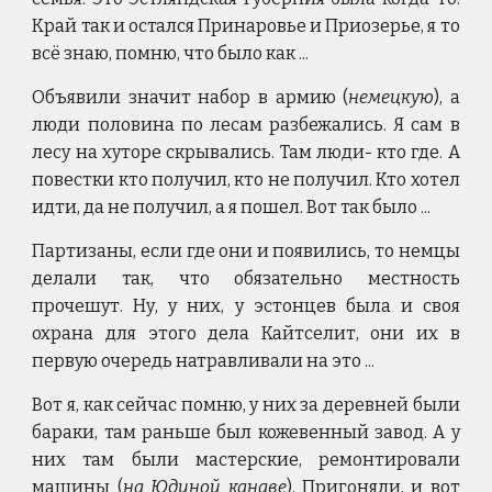
Край так и остался Принаровье и Приозерье, я то
всё знаю, помню, что было как ...
Объявили значит набор в армию (
немецкую
), а
люди половина по лесам разбежались. Я сам в
лесу на хуторе скрывались. Там люди- кто где. А
повестки кто получил, кто не получил. Кто хотел
идти, да не получил, а я пошел. Вот так было ...
Партизаны, если где они и появились, то немцы
делали так, что обязательно местность
прочешут. Ну, у них, у эстонцев была и своя
охрана для этого дела Кайтселит, они их в
первую очередь натравливали на это ...
Вот я, как сейчас помню, у них за деревней были
бараки, там раньше был кожевенный завод. А у
них там были мастерские, ремонтировали
машины (
на Юдиной канаве
). Пригоняли, и вот