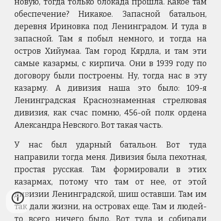
новую, тогда только блокада прошла. Какое там
обеспечение? Никакое. Запасной батальон,
деревня Ириновка под Ленинградом. И туда в
запасной. Там я побыл немного, и тогда на
остров Хийумаа. Там город Кярдла, и там эти
самые казармы, с кирпича. Они в 1939 году по
договору были построены. Ну, тогда нас в эту
казарму. А дивизия наша это было: 109-я
Ленинградская Краснознаменная стрелковая
дивизия, как счас помню, 456-ой полк ордена
Александра Невского. Вот такая часть.
У нас был ударный батальон. Вот туда
направили тогда меня. Дивизия была пехотная,
простая русская. Там формировали в этих
казармах, потому что там от нее, от этой
дивизии Ленинградской, шиш оставши. Там им
так дали жизни, на островах еще. Там и людей-
то всего ничего было. Вот туда и собирали