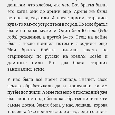
деньгАм, что хлебом, что чем. Вот братья были,
это когда они до армии еще. Армия же была
эстонская, служили. А после армии старались
куда-то как-то устроиться в город. Но мои братья
были сильные мужики. Один был 10 года (
1910
года
) рождения, а другой 14-го. Отец на войне
был, а после пришел, потом и я родился еще.
Мои братья брёвна пилили как-то по
старинному, по русски, на козлАх. Козёл и
длинные пилы. Вот два брата старших
занимались этим.
У нас была всё время лошадь. Значит, свою
землю обрабатывали да и прикупали, таким
путём вот жили. А мне повезло я последний уже
был, мне не надо было как братья пилить эти
самые доски. Земля была у нас, лошадь, корова
там, овца. Уже полегче стало отцу, я один остался