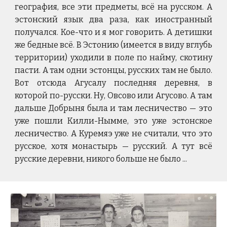
география, все эти предметы, всё на русском. А
эстонский язык два раза, как иностранный
получался. Кое-что и я мог говорить. А детишки
же бедные всё. В Эстонию (имеется в виду вглубь
территории) уходили в поле по найму, скотину
пасти. А там одни эстонцы, русских там не было.
Вот отсюда Агусалу последняя деревня, в
которой по-русски. Ну, Овсово или Агусово. А там
дальше Добрыня была и там лесничество — это
уже пошли Килли-Нымме, это уже эстонское
лесничество. А Куремяэ уже не считали, что это
русское, хотя монастырь — русский. А тут всё
русские деревни, никого больше не было ...