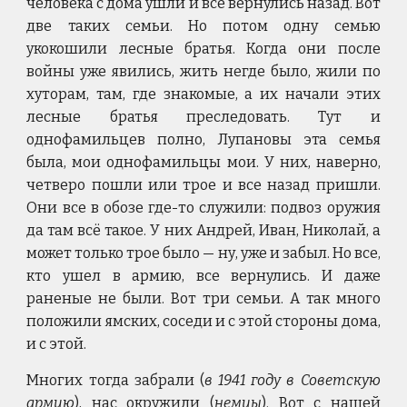
человека с дома ушли и все вернулись назад. Вот
две таких семьи. Но потом одну семью
укокошили лесные братья. Когда они после
войны уже явились, жить негде было, жили по
хуторам, там, где знакомые, а их начали этих
лесные братья преследовать. Тут и
однофамильцев полно, Лупановы эта семья
была, мои однофамильцы мои. У них, наверно,
четверо пошли или трое и все назад пришли.
Они все в обозе где-то служили: подвоз оружия
да там всё такое. У них Андрей, Иван, Николай, а
может только трое было — ну, уже и забыл. Но все,
кто ушел в армию, все вернулись. И даже
раненые не были. Вот три семьи. А так много
положили ямских, соседи и с этой стороны дома,
и с этой.
Многих тогда забрали (
в 1941 году в Советскую
армию
), нас окружили (
немцы
). Вот с нашей