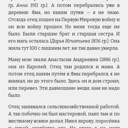
гр, Анна 1911 гр.
). А потом перебрались уже в
деревню Яма, но каким путям — я не знаю.
Отсюда отец пошел на Первую Мировую войну и
он всю войну прошел. Но меня тогда еще не
было. Были старшие брат и старшая сестра. И
его мать осталась (
Дарья Игнатьева 1836 гр.
). Она
жила тут 100 с лишним лет, не так давно умерла.
Маму мою звали Анастасия Андреевна (
1886 гр
.),
она из Каролей. Отец там родился и мама. А
потом отец каким путём в Ямы перебрался, я не
вникал, не до этого было. Здесь он и дом строил,
или перевез. Эти давношние вещи, нам не надо
было.
Отец занимался сельскохозяйственной работой.
А так побочно он был мастеровой, паял там и по
жестяному всякое делал. Имел корову, поросёнка