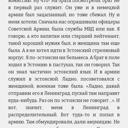
комиссию. Ну что? На брата посмотрели, брат не
в первый раз служит. Он уже и в немецкой
армии был зацапанный, но тоже сбежал. Ну и
меня хотели. Сначала нас опрашивали офицеры
Советской Армии, была службы МВД или как. Я
говорю, а кто капитан или старший лейтенант,
такой хороший мужик был, и женщина там еще
была. А я не хотел идти в Эстонский стрелковый
корпус. Я по-эстонски ни бельмеса. А брат в поле
ходил в Эстонию в пастухах, так он говорил. Так
он знал частично эстонский язык. И в армии
служил в эстонской. Ладно, посоветовался с
женщиной, военная тоже была. «Ладно, давай
отправим его в Ленинград, пускай там направят
куда-нибудь. Раз он по эстонски не говорит ...». И
вот, значит, меня в Ленинград в
распределительный. Вот туда-то и попал в
армию. Там обмундировали, дали амуницию. Не