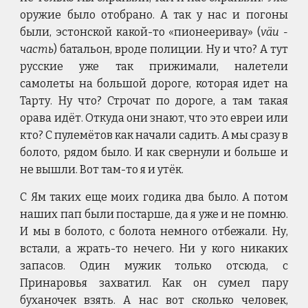
оружие было отобрано. А так у нас и погоны
были, эстонской какой-то «пионееривау» (
väu -
часть
) батальон, вроде полиции. Ну и что? А тут
русские уже так прижимали, налетели
самолеты на большой дороге, которая идет на
Тарту. Ну что? Строчат по дороге, а там такая
орава идёт. Откуда они знают, что это евреи или
кто? С пулемётов как начали садить. А мы сразу в
болото, рядом было. И как свернули и больше и
не вышли. Вот там-то я и утёк.
С Ям таких еще моих годика два было. А потом
наших пап были постарше, да я уже и не помню.
И мы в болото, с болота немного отбежали. Ну,
встали, а жрать-то нечего. Ни у кого никаких
запасов. Один мужик только отсюда, с
Принаровья захватил. Как он сумел пару
буханочек взять. А нас вот сколько человек,