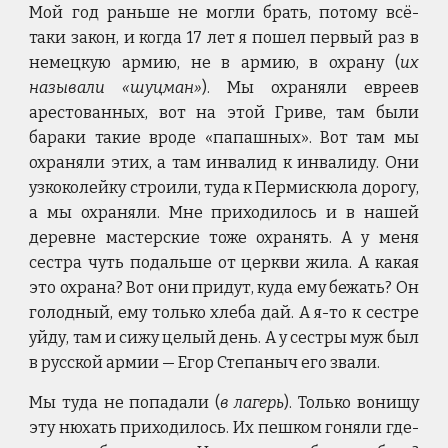
Мой год раньше не могли брать, потому всё-
таки закон, и когда 17 лет я пошел первый раз в
немецкую армию, не в армию, в охрану (
их
называли
«шуцман»
). Мы охраняли евреев
арестованных, вот на этой Гриве, там были
бараки такие вроде «папашных». Вот там мы
охраняли этих, а там инвалид к инвалиду. Они
узкоколейку строили, туда к Пермискюла дорогу,
а мы охраняли. Мне приходилось и в нашей
деревне мастерские тоже охранять. А у меня
сестра чуть подальше от церкви жила. А какая
это охрана? Вот они придут, куда ему бежать? Он
голодный, ему только хлеба дай. А я-то к сестре
уйду, там и сижу целый день. А у сестры муж был
в русской армии — Егор Степаныч его звали.
Мы туда не попадали (
в лагерь
). Только вонищу
эту нюхать приходилось. Их пешком гоняли где-