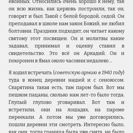
евойных. Относились очень хорошо к нему, так
он всю жизнь, как церковь построили, так он,
говорят и был. Такой с белой бородой, седой. Он
преподавал в школе нам закон Божий, не любил
болтовни. Праздник подходит, он читает какому
святому этот посвящен. Он и молитвы какие
задавал, принимал и оценку ставил в
свидетельство. Это всё он Аркадий. Он и
похоронен в Ямах около часовни недалеко ...
Я ходил встречать (
советскую армию в 1940 году
)
туда в конец деревни нашей и с сенокосом.
Скарятина такая есть, там паром был. Вот мы
пешком пацаны, сколько нам лет-то было тогда.
Глупый глупово уговаривал. Вот там и
встретили, они на лошадях, на пароме
переехали. А потом мы уже договорились,
пошли деревни эти смотреть. Интересно было,
как они, тогда граница была уже снята, не было