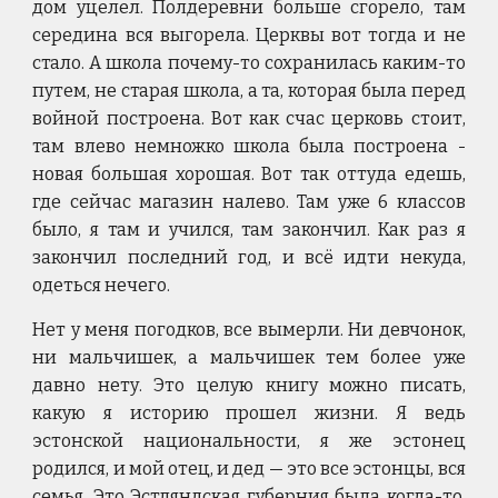
дом уцелел. Полдеревни больше сгорело, там
середина вся выгорела. Церквы вот тогда и не
стало. А школа почему-то сохранилась каким-то
путем, не старая школа, а та, которая была перед
войной построена. Вот как счас церковь стоит,
там влево немножко школа была построена -
новая большая хорошая. Вот так оттуда едешь,
где сейчас магазин налево. Там уже 6 классов
было, я там и учился, там закончил. Как раз я
закончил последний год, и всё идти некуда,
одеться нечего.
Нет у меня погодков, все вымерли. Ни девчонок,
ни мальчишек, а мальчишек тем более уже
давно нету. Это целую книгу можно писать,
какую я историю прошел жизни. Я ведь
эстонской национальности, я же эстонец
родился, и мой отец, и дед — это все эстонцы, вся
семья. Это Эстляндская губерния была когда-то.