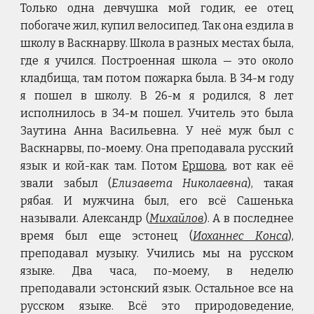
Только одна девчушка мой годик, ее отец
побогаче жил, купил велосипед. Так она ездила в
школу в Васкнарву. Школа в разных местах была,
где я учился. Построенная школа — это около
кладбища, там потом пожарка была. В 34-м году
я пошел в школу. В 26-м я родился, 8 лет
исполнилось в 34-м пошел. Учитель это была
Заутина Анна Васильевна. У неё муж был с
Васкнарвы, по-моему. Она преподавала русский
язык и кой-как там. Потом
Ершова
, вот как её
звали забыл (
Елизавета Николаевна
), такая
рябая. И мужчина был, его всё Сашенька
называли. Александр (
Михайлов
). А в последнее
время был еще эстонец (
Иоханнес Конса
),
преподавал музыку. Учились мы на русском
языке. Два часа, по-моему, в неделю
преподавали эстонский язык. Остальное все на
русском языке. Всё это природоведение,